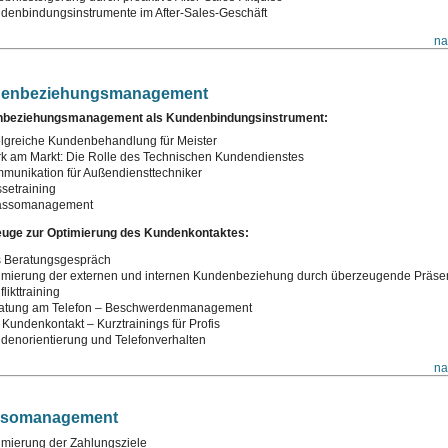
denbindungsinstrumente im After-Sales-Geschäft
na
enbeziehungsmanagement
beziehungsmanagement als Kundenbindungsinstrument:
olgreiche Kundenbehandlung für Meister
rk am Markt: Die Rolle des Technischen Kundendienstes
munikation für Außendiensttechniker
setraining
assomanagement
uge zur Optimierung des Kundenkontaktes:
 Beratungsgespräch
imierung der externen und internen Kundenbeziehung durch überzeugende Präsen
likttraining
atung am Telefon – Beschwerdenmanagement
 Kundenkontakt – Kurztrainings für Profis
denorientierung und Telefonverhalten
na
ssomanagement
imierung der Zahlungsziele