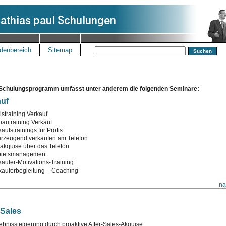
denbereich
Sitemap
Schulungsprogramm umfasst unter anderem die folgenden Seminare:
auf
istraining Verkauf
bautraining Verkauf
aufstrainings für Profis
rzeugend verkaufen am Telefon
takquise über das Telefon
ietsmanagement
käufer-Motivations-Training
käuferbegleitung – Coaching
na
 Sales
ebnissteigerung durch proaktive After-Sales-Akquise