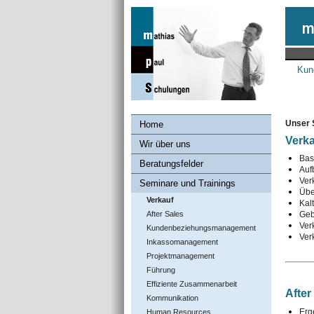
Kun
Unser 
Home
Verk
Wir über uns
Bas
Beratungsfelder
Auf
Verk
Seminare und Trainings
Übe
Verkauf
Kal
After Sales
Geb
Ver
Kundenbeziehungs­management
Ver
Inkassomanagement
Projektmanagement
Führung
Effiziente Zusammenarbeit
After
Kommunikation
Erg
Human Resources