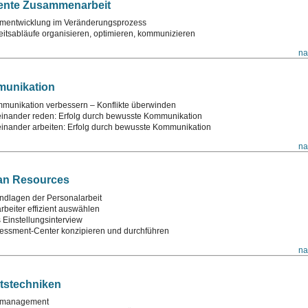
iente Zusammenarbeit
mentwicklung im Veränderungsprozess
eitsabläufe organisieren, optimieren, kommunizieren
na
unikation
munikation verbessern – Konflikte überwinden
einander reden: Erfolg durch bewusste Kommunikation
einander arbeiten: Erfolg durch bewusste Kommunikation
na
n Resources
ndlagen der Personalarbeit
arbeiter effizient auswählen
 Einstellungsinterview
essment-Center konzipieren und durchführen
na
tstechniken
tmanagement