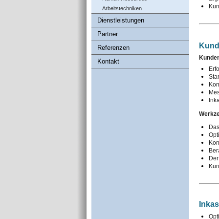
Kun
Arbeitstechniken
Dienstleistungen
Partner
Kund
Referenzen
Kunden
Kontakt
Erf
Sta
Kom
Mes
Ink
Werkze
Das
Opt
Konf
Ber
Der
Kun
Inka
Opt