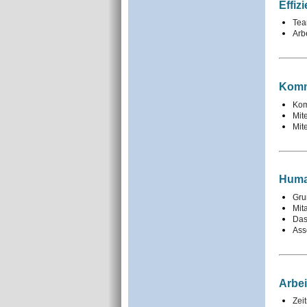
Effiz
Tea
Arb
Komm
Kom
Mit
Mit
Huma
Gru
Mit
Das
Ass
Arbei
Zei