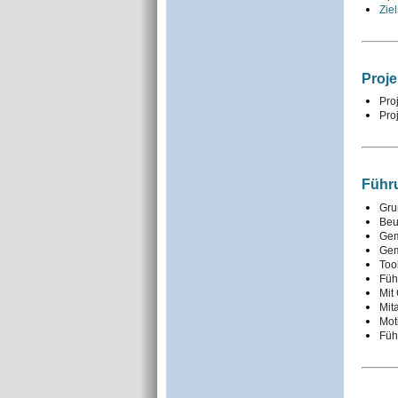
Zie
Proj
Pro
Pro
Führ
Gru
Beu
Gem
Gem
Too
Füh
Mit
Mit
Mot
Füh