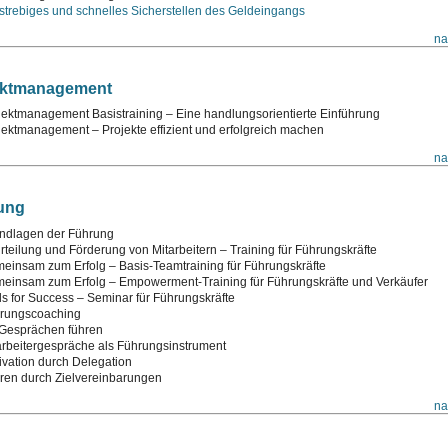
lstrebiges und schnelles Sicherstellen des Geldeingangs
na
ektmanagement
jektmanagement Basistraining – Eine handlungsorientierte Einführung
jektmanagement – Projekte effizient und erfolgreich machen
na
ung
ndlagen der Führung
rteilung und Förderung von Mitarbeitern – Training für Führungskräfte
einsam zum Erfolg – Basis-Teamtraining für Führungskräfte
einsam zum Erfolg – Empowerment-Training für Führungs­kräfte und Verkäufer
ls for Success – Seminar für Führungskräfte
rungscoaching
 Gesprächen führen
arbeitergespräche als Führungsinstrument
ivation durch Delegation
ren durch Zielvereinbarungen
na