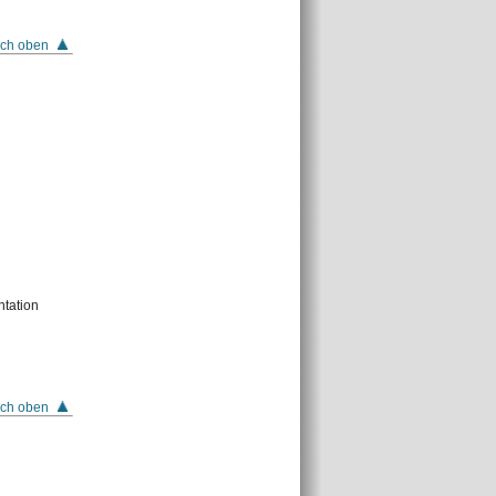
ch oben
tation
ch oben