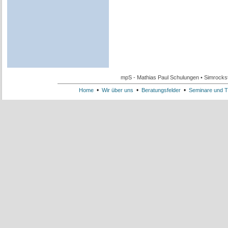
mpS - Mathias Paul Schulungen • Simrockst
•
•
•
Home
Wir über uns
Beratungsfelder
Seminare und T