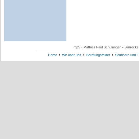
mpS - Mathias Paul Schulungen • Simrockst
•
•
•
Home
Wir über uns
Beratungsfelder
Seminare und T