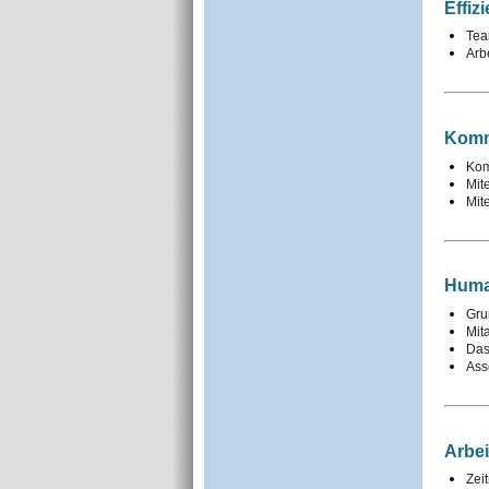
Effiz
Tea
Arb
Komm
Kom
Mit
Mit
Huma
Gru
Mit
Das
Ass
Arbei
Zei