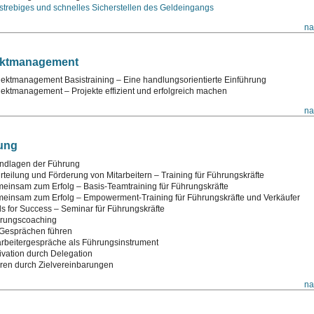
lstrebiges und schnelles Sicherstellen des Geldeingangs
na
ektmanagement
jektmanagement Basistraining – Eine handlungsorientierte Einführung
jektmanagement – Projekte effizient und erfolgreich machen
na
ung
ndlagen der Führung
rteilung und Förderung von Mitarbeitern – Training für Führungskräfte
einsam zum Erfolg – Basis-Teamtraining für Führungskräfte
einsam zum Erfolg – Empowerment-Training für Führungs­kräfte und Verkäufer
ls for Success – Seminar für Führungskräfte
rungscoaching
 Gesprächen führen
arbeitergespräche als Führungsinstrument
ivation durch Delegation
ren durch Zielvereinbarungen
na