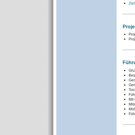
Zie
Proj
Pro
Pro
Führ
Gru
Beu
Gem
Gem
Too
Füh
Mit
Mit
Mot
Füh