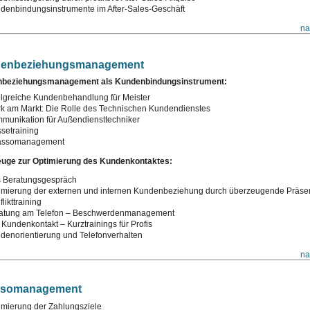
denbindungsinstrumente im After-Sales-Geschäft
na
enbeziehungsmanagement
beziehungsmanagement als Kundenbindungsinstrument:
olgreiche Kundenbehandlung für Meister
rk am Markt: Die Rolle des Technischen Kundendienstes
munikation für Außendiensttechniker
setraining
assomanagement
uge zur Optimierung des Kundenkontaktes:
 Beratungsgespräch
imierung der externen und internen Kundenbeziehung durch überzeugende Präsen
likttraining
atung am Telefon – Beschwerdenmanagement
 Kundenkontakt – Kurztrainings für Profis
denorientierung und Telefonverhalten
na
ssomanagement
imierung der Zahlungsziele