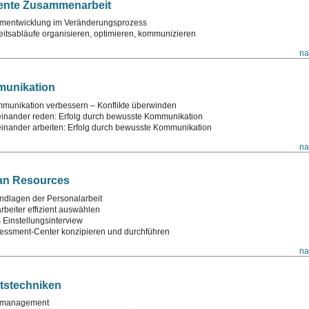
iente Zusammenarbeit
mentwicklung im Veränderungsprozess
eitsabläufe organisieren, optimieren, kommunizieren
na
unikation
munikation verbessern – Konflikte überwinden
einander reden: Erfolg durch bewusste Kommunikation
einander arbeiten: Erfolg durch bewusste Kommunikation
na
n Resources
ndlagen der Personalarbeit
arbeiter effizient auswählen
 Einstellungsinterview
essment-Center konzipieren und durchführen
na
tstechniken
tmanagement