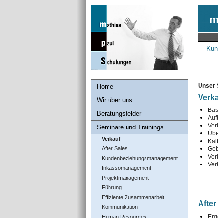
Kun
Unser 
Home
Verk
Wir über uns
Bas
Beratungsfelder
Auf
Verk
Seminare und Trainings
Übe
Verkauf
Kal
After Sales
Geb
Ver
Kundenbeziehungs­management
Ver
Inkassomanagement
Projektmanagement
Führung
Effiziente Zusammenarbeit
After
Kommunikation
Erg
Human Resources