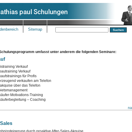
denbereich
Sitemap
Schulungsprogramm umfasst unter anderem die folgenden Seminare:
auf
istraining Verkauf
bautraining Verkauf
aufstrainings für Profis
rzeugend verkaufen am Telefon
takquise über das Telefon
ietsmanagement
käufer-Motivations-Training
käuferbegleitung – Coaching
na
 Sales
ebnissteigerung durch proaktive After-Sales-Akquise