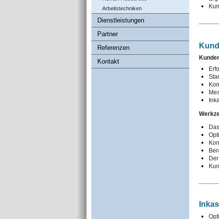
Kun
Arbeitstechniken
Dienstleistungen
Partner
Kund
Referenzen
Kunden
Kontakt
Erf
Sta
Kom
Mes
Ink
Werkze
Das
Opt
Konf
Ber
Der
Kun
Inka
Opt