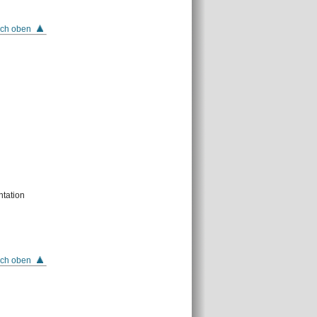
ch oben
tation
ch oben