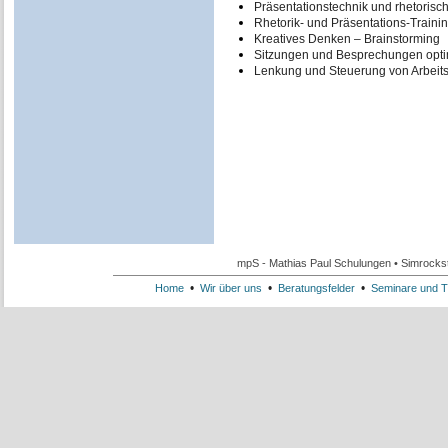
Präsentationstechnik und rhetoris
Rhetorik- und Präsentations-Traini
Kreatives Denken – Brainstorming
Sitzungen und Besprechungen opti
Lenkung und Steuerung von Arbeit
mpS - Mathias Paul Schulungen • Simrockst
•
•
•
Home
Wir über uns
Beratungsfelder
Seminare und T