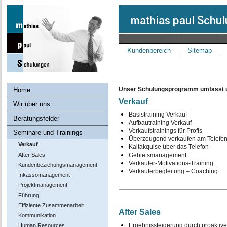
Kundenbereich
Sitemap
Unser Schulungsprogramm umfasst u
Home
Verkauf
Wir über uns
Basistraining Verkauf
Beratungsfelder
Aufbautraining Verkauf
Verkaufstrainings für Profis
Seminare und Trainings
Überzeugend verkaufen am Telefo
Verkauf
Kaltakquise über das Telefon
After Sales
Gebietsmanagement
Verkäufer-Motivations-Training
Kundenbeziehungs­management
Verkäuferbegleitung – Coaching
Inkassomanagement
Projektmanagement
Führung
Effiziente Zusammenarbeit
After Sales
Kommunikation
Ergebnissteigerung durch proaktive
Human Resources