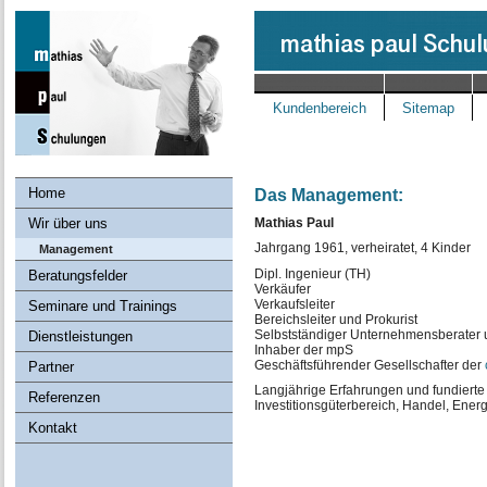
Kundenbereich
Sitemap
Home
Das Management:
Mathias Paul
Wir über uns
Jahrgang 1961, verheiratet, 4 Kinder
Management
Dipl. Ingenieur (TH)
Beratungsfelder
Verkäufer
Verkaufsleiter
Seminare und Trainings
Bereichsleiter und Prokurist
Selbstständiger Unternehmensberater u
Dienstleistungen
Inhaber der mpS
Geschäftsführender Gesellschafter der
Partner
Langjährige Erfahrungen und fundiert
Referenzen
Investitionsgüterbereich, Handel, Ener
Kontakt