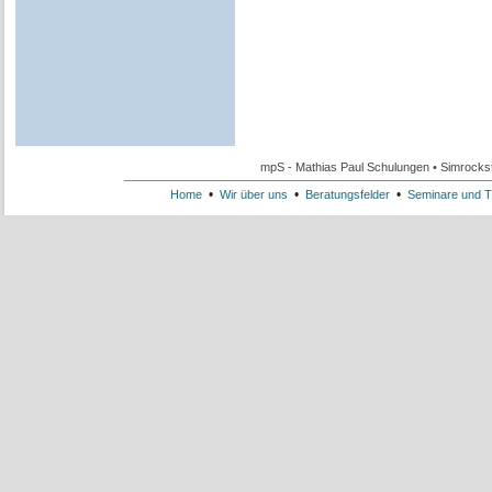
mpS - Mathias Paul Schulungen • Simrockst
•
•
•
Home
Wir über uns
Beratungsfelder
Seminare und T