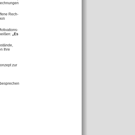
 Rechnungen
ffene Rech­
aus
otivations­
heißen:
„Es
nstände,
en Ihre
Konzept zur
be­sprechen