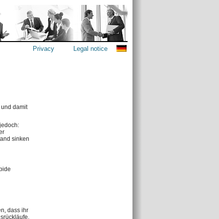
Privacy
Legal notice
 und damit
 jedoch:
er
tand sinken
pide
n, dass ihr
srückläufe,