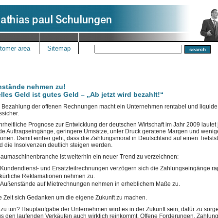
tomer area
Sitemap
stände nehmen zu!
les Geld ist gutes Geld – „Ab jetzt wird bezahlt!“
e Bezahlung der offenen Rechnungen macht ein Unternehmen rentabel und liquide
ssicher.
rheitliche Prognose zur Entwicklung der deutschen Wirtschaft im Jahr 2009 lautet
de Auftragseingänge, geringere Umsätze, unter Druck geratene Margen und wenig
tionen. Damit einher geht, dass die Zahlungsmoral in Deutschland auf einen Tiefsts
d die Insolvenzen deutlich steigen werden.
Baumaschinenbranche ist weiterhin ein neuer Trend zu verzeichnen:
 Kundendienst- und Ersatzteilrechnungen verzögern sich die Zahlungseingänge ra
l­kürliche Reklamationen nehmen zu.
 Außenstände auf Mietrechnungen nehmen in erheblichem Maße zu.
 Zeit sich Gedanken um die eigene Zukunft zu machen.
 zu tun? Hauptaufgabe der Unternehmen wird es in der Zukunft sein, dafür zu sorge
s den laufenden Verkäufen auch wirklich reinkommt. Offene Forderungen, Zahlung