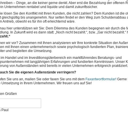
reiben – Dinge, an die keiner gerne denkt. Aber erst die Bezahlung der offenen
in Unternehmen rentabel und liquide und damit zukunftssicher.
e lösen Sie den Konflikt mit Ihren Kunden, die nicht zahlen? Dem Kunden ist die o
t gleichgültig bis unangenehm. Nur selten findet er den Weg zum Schuldenabbau 
 Antrieb, obwohl es für ihn oft erleichternd wäre.
au hier unterstützen wir Sie: Dem Dilemma des Kunden begegnen wir durch die M
ung. In Zukunft wird es dann statt: „Noch nicht bezahlt.“, bzw. „Gar nicht bezahlt.“ 
zahlt.“
en wir vor? Zusammen mit Ihnen analysieren wir Ihre konkrete Situation der Auße
iten mit Ihnen einen unternehmerisch sowie psychologisch fundierten Plan, trainier
iter und begleiten die Umsetzung.
 im Handel und im Investitionsgüterbereich ein marktführendes Beratungs- und
gsunternehmen mit lang­jährigen Erfahrungen und fundierten Kenntnissen. Unser 
rung von Außenständen wird bereits in vielen Unternehmen erfolgreich praktiziert.
 auch Sie die eigenen Außenstände verringern?
fen Sie uns an, mailen Sie oder faxen Sie uns mit dem
Faxantwortformular!
Gerne 
e Umsetzung in Ihrem Unternehmen. Wir freuen uns auf Sie!
sten Grüßen
s Paul